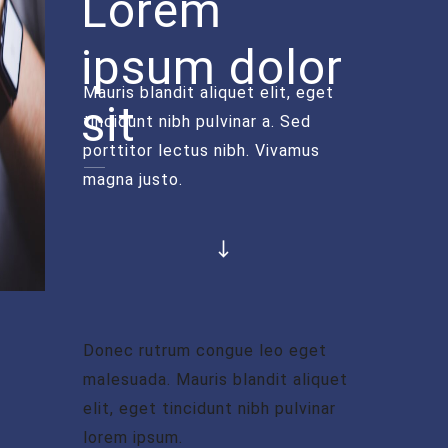
Lorem
ipsum dolor
Mauris blandit aliquet elit, eget
sit
tincidunt nibh pulvinar a. Sed
porttitor lectus nibh. Vivamus
magna justo.
Donec rutrum congue leo eget
malesuada. Mauris blandit aliquet
elit, eget tincidunt nibh pulvinar
lorem ipsum.