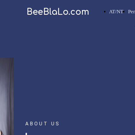
BeeBlaLo.com
AT/NT
Pe
ABOUT US