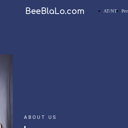
BeeBlaLo.com
AT/NT
Pe
ABOUT US