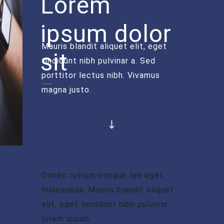
Lorem
ipsum dolor
Mauris blandit aliquet elit, eget
sit
tincidunt nibh pulvinar a. Sed
porttitor lectus nibh. Vivamus
magna justo.
Donec rutrum congue leo eget
malesuada. Mauris blandit aliquet
elit, eget tincidunt nibh pulvinar
lorem ipsum.