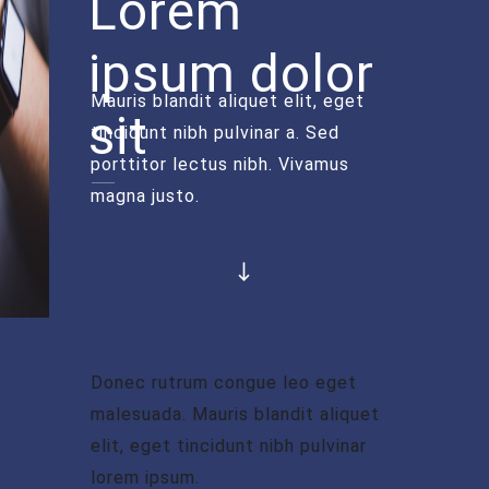
Lorem
ipsum dolor
Mauris blandit aliquet elit, eget
sit
tincidunt nibh pulvinar a. Sed
porttitor lectus nibh. Vivamus
magna justo.
Donec rutrum congue leo eget
malesuada. Mauris blandit aliquet
elit, eget tincidunt nibh pulvinar
lorem ipsum.