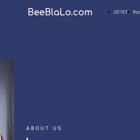
BeeBlaLo.com
AT/NT
Pe
ABOUT US