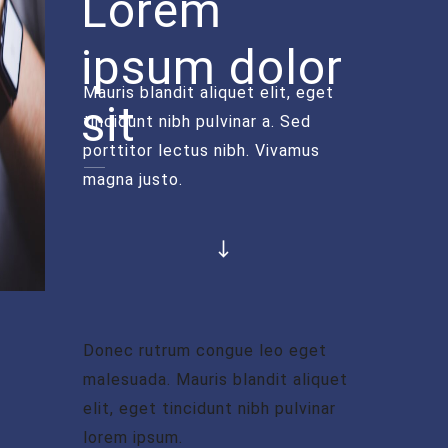
Lorem
ipsum dolor
Mauris blandit aliquet elit, eget
sit
tincidunt nibh pulvinar a. Sed
porttitor lectus nibh. Vivamus
magna justo.
Donec rutrum congue leo eget
malesuada. Mauris blandit aliquet
elit, eget tincidunt nibh pulvinar
lorem ipsum.