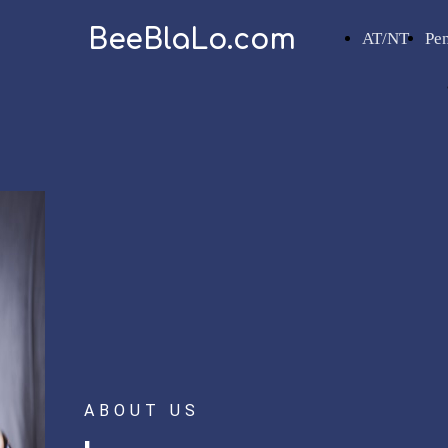
BeeBlaLo.com
AT/NT
Pe
ABOUT US