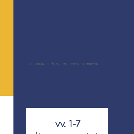
Ricerca nel
Blog
Cerca i post
Se cerchi qualcosa, usa questo strumento.
vv. 1-7
1